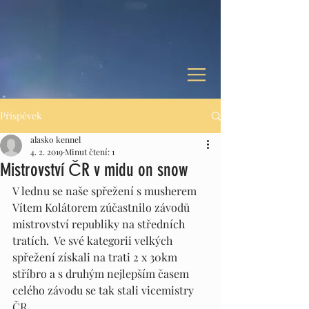
Příspěvek
alasko kennel
4. 2. 2019
Minut čtení: 1
Mistrovství ČR v midu on snow
V lednu se naše spřežení s musherem 
Vítem Kolátorem zúčastnilo závodů 
mistrovství republiky na středních 
tratích.  Ve své kategorii velkých 
spřežení získali na trati 2 x 30km 
stříbro a s druhým nejlepším časem 
celého závodu se tak stali vicemistry 
ČR. 