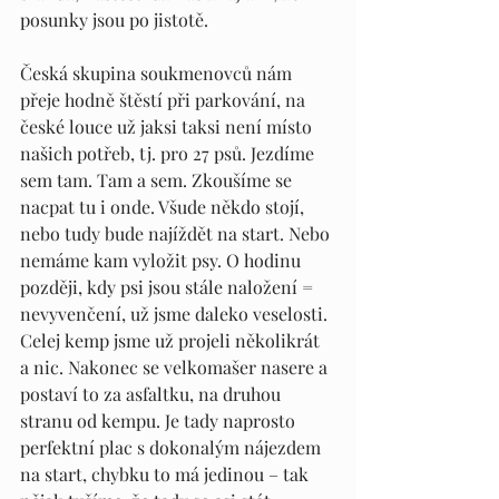
posunky jsou po jistotě.
Česká skupina soukmenovců nám 
přeje hodně štěstí při parko
vání, na 
české louce už jaksi taksi není místo 
našich potřeb, tj. pro 27 psů. Jezdíme 
sem tam. Tam a sem. Zkoušíme se 
nacpat tu i onde. Všude někdo stojí, 
nebo tudy bude najíždět na start. Nebo 
nemáme kam vyložit psy. O hodinu 
později, kdy psi jsou stále naložení = 
nevyvenčení, už jsme daleko veselosti. 
Celej kemp jsme už projeli několikrát 
a nic. Nakonec se velkomašer nasere a 
postaví to za asfaltku, na druhou 
stranu od kempu. Je tady naprosto 
perfektní plac s dokonalým nájezdem 
na start, chybku to má jedinou – tak 