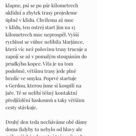
klapne, psi se po pár kilometrech 
uklidní a zbytek trasy projedeme 
úplně v klidu. Chvílema až moc 
v klidu, ten ostrej start jim na 15 
kilometrech moc neprospěl. Vyšší 
rychlost se vůbec nelíbila Marjánce, 
která víc než polovinu trasy trucuje a 
zapojí se až v pomalým stoupáním do 
prudkýho kopce. Víťa je na tom 
podobně, většinu trasy jede plně 
brzdíc ve smyku. Poprvé startuje 
s Gerdou, kterou jsme si koupili na 
jaře. Té se nelíbí těšný kontaktní 
předjíždění haskounů a taky většinu 
cesty stávkuje.
Druhý den teda necháváme obě dámy 
doma (kdyby to nebylo od hlavy ale 