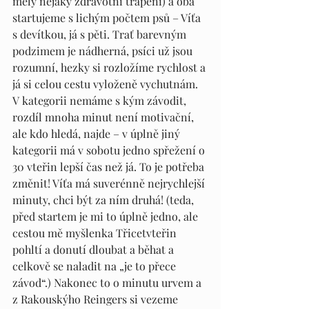
měly nějaký zdravotní trápení) a oba 
startujeme s lichým počtem psů – Víťa 
s devítkou, já s pěti. Trať barevným 
podzimem je nádherná, psíci už jsou 
rozumní, hezky si rozložíme rychlost a 
já si celou cestu vyloženě vychutnám. 
V kategorii nemáme s kým závodit, 
rozdíl mnoha minut není motivační, 
ale kdo hledá, najde – v úplně jiný 
kategorii má v sobotu jedno spřežení o 
30 vteřin lepší čas než já. To je potřeba 
změnit! Víťa má suverénně nejrychlejší 
minuty, chci být za ním druhá! (teda, 
před startem je mi to úplně jedno, ale 
cestou mě myšlenka Třicetvteřin 
pohltí a donutí dloubat a běhat a 
celkově se naladit na „je to přece 
závod“.) Nakonec to o minutu urvem a 
z Rakouskýho Reingers si vezeme 