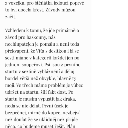
z vozejku, pro štěňátka jedoucí poprvé 
to byl docela křest. Závody můžou 
začít.
Vzhledem k tomu, že jde primárně o 
závod pro haskouny, nás 
nechlupatejch je pomálu a není teda 
překvapení, že Víťa s desítkou i já se 
šesti máme v kategorii každej jen po 
jednom soupeřovi. Psi jsou z prvního 
startu v sezóně vybláznění a dělaj 
bordel větší než obvykle, hlavně ty 
moji. Ve třech máme problém je vůbec 
udržet na startu, šílí fakt dost. Po 
startu je musim vypustit jak draka, 
nedá se nic dělat. První úsek je 
bezpečnej, mírně do kopce, nezbejvá 
než doufat že se uklidněj než přijde 
něco, co budeme muset řešit. Plán 