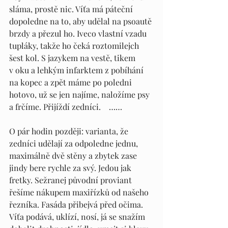
sláma, prostě nic. Víťa má páteční 
dopoledne na to, aby udělal na psoautě 
brzdy a přezul ho. Iveco vlastní vzadu 
tupláky, takže ho čeká roztomilejch 
šest kol. S jazykem na vestě, tikem 
v oku a lehkým infarktem z pobíhání 
na kopec a zpět máme po poledni 
hotovo, už se jen najíme, naložíme psy 
a frčíme. Přijíždí zedníci.    ……
O pár hodin později: varianta, že 
zedníci udělají za odpoledne jednu, 
maximálně dvě stěny a zbytek zase 
jindy bere rychle za svý. Jedou jak 
fretky. Sežranej původní proviant 
řešíme nákupem maxiřízků od našeho 
řezníka. Fasáda přibejvá před očima. 
Víťa podává, uklízí, nosí, já se snažím 