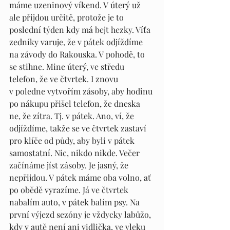
máme uzeninový víkend. V úterý už 
ale přijdou určitě, protože je to 
poslední týden kdy má bejt hezky. Víťa 
zedníky varuje, že v pátek odjíždíme 
na závody do Rakouska. V pohodě, to 
se stihne. Mine úterý, ve středu 
telefon, že ve čtvrtek. I znovu 
v poledne vytvořím zásoby, aby hodinu 
po nákupu přišel telefon, že dneska 
ne, že zítra. Tj. v pátek. Ano, ví, že 
odjíždíme, takže se ve čtvrtek zastaví 
pro klíče od půdy, aby byli v pátek 
samostatní. Nic, nikdo nikde. Večer 
začínáme jíst zásoby. Je jasný, že 
nepřijdou. V pátek máme oba volno, ať 
po obědě vyrazíme. Já ve čtvrtek 
nabalím auto, v pátek balím psy. Na 
první výjezd sezóny je vždycky labůžo, 
kdy v autě není ani vidlička, ve vleku 