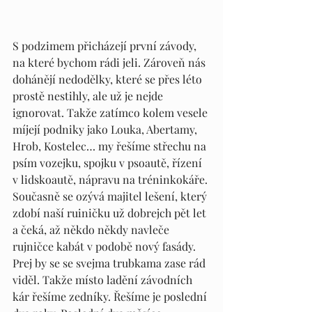
S podzimem přicházejí první závody, 
na které bychom rádi jeli. Zároveň nás 
dohánějí nedodělky, které se přes léto 
prostě nestihly, ale už je nejde 
ignorovat. Takže zatímco kolem vesele 
míjejí podniky jako Louka, Abertamy, 
Hrob, Kostelec… my řešíme střechu na 
psím vozejku, spojku v psoautě, řízení 
v lidskoautě, nápravu na tréninkokáře. 
Současně se ozývá majitel lešení, který 
zdobí naší ruiničku už dobrejch pět let 
a čeká, až někdo někdy navleče 
rujničce kabát v podobě nový fasády. 
Prej by se se svejma trubkama zase rád 
viděl. Takže místo ladění závodních 
kár řešíme zedníky. Řešíme je poslední 