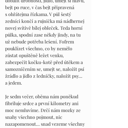
dobalit drobnosti, jídlo, umejt si hlavu, 
bejt po ruce, v čas bejt připravená 
s ohřátejma řízkama. V půl šestý 
zedníci končí a rujnička má nádhernej 
novej svítivě bílej obleček. Teda horní 
půlka, spodní zase někdy jindy, na tu 
už nebude potřeba lešení. Fofrem 
pouklízet všechno, co by nemělo 
zůstat opuštěně ležet venku, 
zabezpečit kočku-kotě před útěkem a 
samozničením se, umejt se, naložit psí 
žrádlo a jídlo z ledničky, naložit psy… 
a jedem.
Je sedm večer, oběma nám poněkud 
fibriluje srdce a první kilometry ani 
moc nemluvíme. Drčí nám mozky ze 
snahy všechno pojmout, nic 
nazapomenout… snad vezeme všechny 