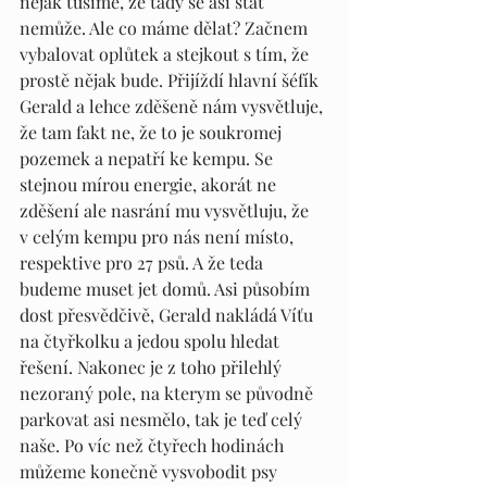
nějak tušíme, že tady se asi stát 
nemůže. Ale co máme dělat? Začnem 
vybalovat oplůtek a stejkout s tím, že 
prostě nějak bude. Přijíždí hlavní šéfík 
Gerald a lehce zděšeně nám vysvětluje, 
že tam fakt ne, že to je soukromej 
pozemek a nepatří ke kempu. Se 
stejnou mírou energie, akorát ne 
zděšení ale nasrání mu vysvětluju, že 
v celým kempu pro nás není místo, 
respektive pro 27 psů. A že teda 
budeme muset jet domů. Asi působím 
dost přesvědčivě, Gerald nakládá Víťu 
na čtyřkolku a jedou spolu hledat 
řešení. Nakonec je z toho přilehlý 
nezoraný pole, na kterym se původně 
parkovat asi nesmělo, tak je teď celý 
naše. Po víc než čtyřech hodinách 
můžeme konečně vysvobodit psy 