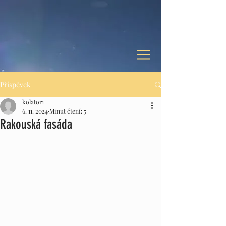
Příspěvek
kolator1
6. 11. 2024
Minut čtení: 5
Rakouská fasáda