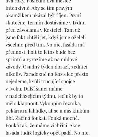
dva roky. Poslední dva měsíce 
intenzivně. Aby se tím pravým 
okamžikem ukázal být říjen. První 
skutečnej termín dostáváme v týdnu 
před závodama v Kostelci. Tam už 
jsme fakt chtěli jet, když jsme oželeli 
všechno před tím. No nic, fasáda má 
přednost, holt to letos bude bez 
sprintů a vyrazíme až na midové 
závody. Osudný týden dorazí, zedníci 
nikoliv. Paradoxně na Kostelec přesto 
nejedeme, kvůli trucující spojce 
v Iveku. Další šanci máme 
v nadcházejícím týdnu, teď už by to 
mělo klapnout. Vykoupím řezníka, 
pekárnu a lahůdky, ať se u nás klukům 
líbí. Začíná foukat. Fouká mocně. 
Fouká tak, že máme vichřici. Akce 
fasáda tudíž logicky opět padá. No nic, 