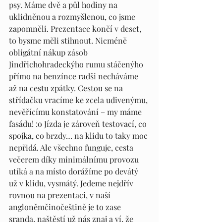
psy. Máme dvě a půl hodiny na 
uklidněnou a rozmyšlenou, co jsme 
zapomněli. Prezentace končí v deset, 
to bysme měli stihnout. Nicméně 
obligátní nákup zásob 
Jindřichohradeckýho rumu stáčenýho 
přímo na benzínce radši necháváme 
až na cestu zpátky. Cestou se na 
střídačku vracíme ke zcela udivenýmu, 
nevěřícímu konstatování – my máme 
fasádu! :o Jízda je zároveň testovací, co 
spojka, co brzdy… na klidu to taky moc 
nepřidá. Ale všechno funguje, cesta 
večerem díky minimálnímu provozu 
utíká a na místo dorážíme po devátý 
už v klidu, vysmátý. Jedeme nejdřív 
rovnou na prezentaci, v naší 
angloněmčinočeštině je to zase 
sranda, naštěstí už nás znaj a ví, že 