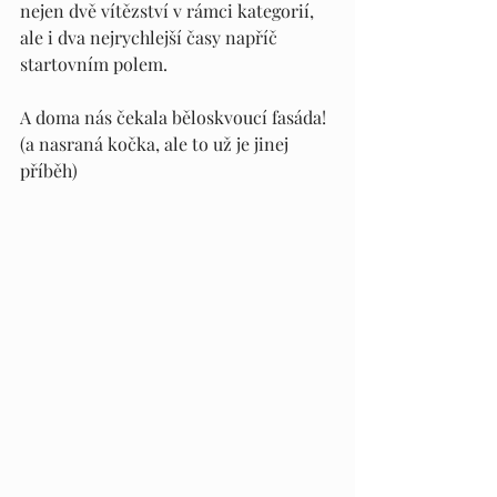
nejen dvě vítězství v rámci kategorií, 
ale i dva nejrychlejší časy napříč 
startovním polem.
A doma nás čekala běloskvoucí fasáda! 
(a nasraná kočka, ale to už je jinej 
příběh)