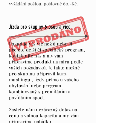
vyžádání poštou, poštovné 60,-Kč.
Jízda pro skupiny 6 osob a více
Pokud je vás víc než 6 nebo si
přejete delší či specifický program,
kontaktujte nás a my vám
připravíme produkt na míru podle
vašich požadavků. Je takto možné
pro skupinu připravit kurz
mushingu , jízdy přímo u vašeho
ubytování nebo program
kombinovaný s promítáním a
povídáním apod..
Zašlete nám nezávazný dotaz na
cenu a volnou kapacitu a my vám
připravíme nabídku.