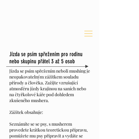
Jízda se psím spřežením pro rodinu
nebo skupinu přátel 3 až 5 osob
Jízda se psím spřežením neboli mushing je
neopakovatelným zážitkem souladu
přírody a člověka. Zažijte vzrušující
atmosféru jízdy krajinou na saních nebo
na čtyřkolové káře pod dohledem
zkušeného mushera.
Zážitek obsahuje:
Seznámíte se se psy, s musherem
provedete krátkou teoretickou přípravu,
pomůžete mu psy připravit a vydáte se