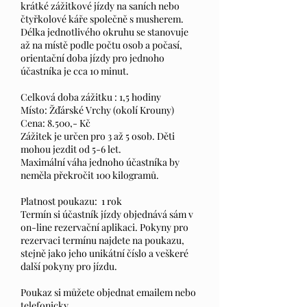
krátké zážitkové jízdy na saních nebo
čtyřkolové káře společně s musherem.
Délka jednotlivého okruhu se stanovuje
až na místě podle počtu osob a počasí,
orientační doba jízdy pro jednoho
účastníka je cca 10 minut.
Celková doba zážitku : 1,5 hodiny
Místo: Žďárské Vrchy (okolí Krouny)
Cena: 8.500,- Kč
Zážitek je určen pro 3 až 5 osob. Děti
mohou jezdit od 5-6 let.
Maximální váha jednoho účastníka by
neměla překročit 100 kilogramů.
Platnost poukazu: 1 rok
Termín si účastník jízdy objednává sám v
on-line rezervační aplikaci. Pokyny pro
rezervaci termínu najdete na poukazu,
stejně jako jeho unikátní číslo a veškeré
další pokyny pro jízdu.
Poukaz si můžete objednat emailem nebo
telefonicky.