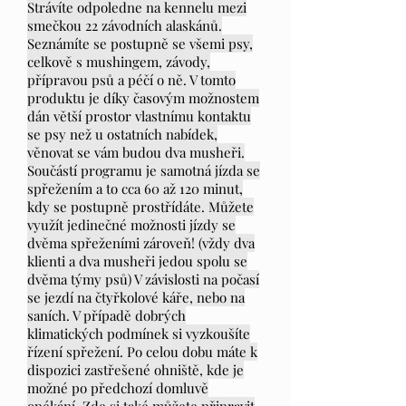
Strávíte odpoledne na kennelu mezi
smečkou 22 závodních alaskánů.
Seznámíte se postupně se všemi psy,
celkově s mushingem, závody,
přípravou psů a péčí o ně. V tomto
produktu je díky časovým možnostem
dán větší prostor vlastnímu kontaktu
se psy než u ostatních nabídek,
věnovat se vám budou dva musheři.
Součástí programu je samotná jízda se
spřežením a to cca 60 až 120 minut,
kdy se postupně prostřídáte. Můžete
využít jedinečné možnosti jízdy se
dvěma spřeženími zároveň! (vždy dva
klienti a dva musheři jedou spolu se
dvěma týmy psů) V závislosti na počasí
se jezdí na čtyřkolové káře, nebo na
saních. V případě dobrých
klimatických podmínek si vyzkoušíte
řízení spřežení. Po celou dobu máte k
dispozici zastřešené ohniště, kde je
možné po předchozí domluvě