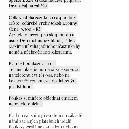
opékání. Zde si také můžete připravit
kávu a čaj na zahřátí.
Celková doba zážitku : cca 4 hodiny
Místo: Žďárské Vrchy (okolí Krouny)
Cena: 9.300,- Kč
Zážitek je určen pro skupinu do 6
osob. Děti mohou jezdit od 5-6 let.
Maximální váha jednoho účastníka by
neměla překročit 100 kilogramů.
Platnost poukazu: 1 rok
Termín akce je nutné si zarezervovat
na telefonu
737 261 944
, nebo na
kolator1@seznam.cz
s dostatečným
předstihem.
Poukaz si můžete objednat emailem
nebo telefonicky.
Platbu realizujte převodem na základě
námi zaslaných platebních údajů.
Poukazy zasíláme e-mailem nebo na