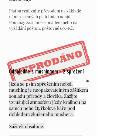
Platbu realizujte převodem na základě
námi zaslaných platebních údajů.
Poukazy zasíláme e-mailem nebo na
vyžádání poštou, poštovné 60,-Kč.
Odpoledne s mushingem - 2 spřežení
Jízda se psím spřežením neboli
mushing je neopakovatelným zážitkem
souladu přírody a člověka. Zažijte
vzrušující atmosféru jízdy krajinou na
saních nebo čtyřkolové káře pod
dohledem zkušeného mushera.
Zážitek obsahuje: