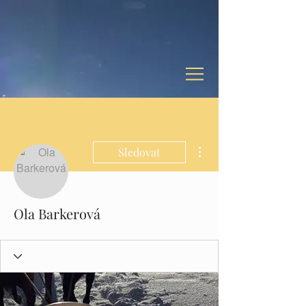
Další akce
Sledovat
Ola Barkerová