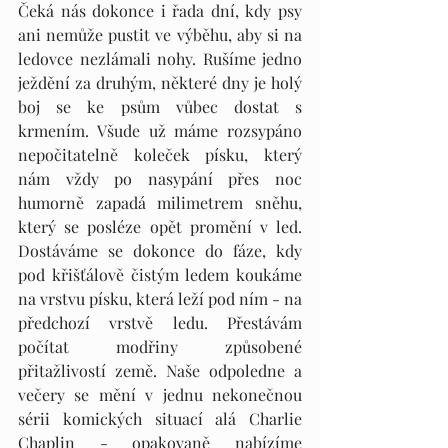
Čeká nás dokonce i řada dní, kdy psy 
ani nemůže pustit ve výběhu, aby si na 
ledovce nezlámali nohy. Rušíme jedno 
ježdění za druhým, některé dny je holý 
boj se ke psům vůbec dostat s 
krmením. Všude už máme rozsypáno 
nepočitatelně koleček písku, který 
nám vždy po nasypání přes noc 
humorně zapadá milimetrem sněhu, 
který se posléze opět promění v led. 
Dostáváme se dokonce do fáze, kdy 
pod křišťálově čistým ledem koukáme 
na vrstvu písku, která leží pod ním - na 
předchozí vrstvě ledu. Přestávám 
počítat modřiny způsobené 
přitažlivostí země. Naše odpoledne a 
večery se mění v jednu nekonečnou 
sérii komických situací alá Charlie 
Chaplin - opakovaně nabízíme 