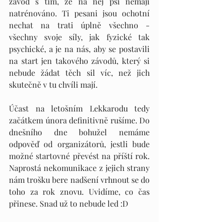
závod s tím, že na něj psi nemají 
natrénováno. Ti pesani jsou ochotní 
nechat na trati úplně všechno - 
všechny svoje síly, jak fyzické tak 
psychické, a je na nás, aby se postavili 
na start jen takového závodů, který si 
nebude žádat těch sil víc, než jich 
skutečně v tu chvíli mají. 
Účast na letošním Lekkarodu tedy 
začátkem února definitivně rušíme. Do 
dnešního dne bohužel nemáme 
odpověď od organizátorů, jestli bude 
možné startovné převést na příští rok. 
Naprostá nekomunikace z jejich strany 
nám trošku bere nadšení vrhnout se do 
toho za rok znovu. Uvidíme, co čas 
přinese. Snad už to nebude led :D