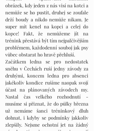
obrázek, kdy jeden z nás visí na kotci a 
nemůže se ho pustit, druhej se zoufale 
drží boudy a nikdo nemůže nikam. Je 
super mít kenel na kopci a celej do 
kopce! Fakt, že nemůžeme jít na 
trénink přestává být tím nejpalčivějším 
problémem, každodenní souboj jak psy 
vůbec obstarat ho hravě přehluší.
Začátkem ledna se pro nedostatek 
sněhu v Čechách ruší jedny závody za 
druhými, koncem ledna pro absenci 
jakékoliv kondice rušíme naopak svojí 
účast na plánovaných závodech my. 
Nastal čas velkého rozhodnutí - 
musíme si přiznat, že do půlky března 
už nemáme šanci tréninkový dluh 
dohnat, i kdyby se podmínky jakkoliv 
zlepšily. Nejsme ochotní jet na žádný 