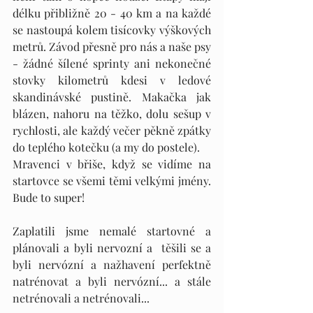
délku přibližně 20 - 40 km a na každé 
se nastoupá kolem tisícovky výškových 
metrů. Závod přesně pro nás a naše psy 
- žádné šílené sprinty ani nekonečné 
stovky kilometrů kdesi v ledové 
skandinávské pustině. Makačka jak 
blázen, nahoru na těžko, dolu sešup v 
rychlosti, ale každý večer pěkně zpátky 
do teplého kotečku (a my do postele). 
Mravenci v břiše, když se vidíme na 
startovce se všemi těmi velkými jmény. 
Bude to super! 
Zaplatili jsme nemalé startovné a 
plánovali a byli nervozní a  těšili se a 
byli nervózní a nažhavení perfektně 
natrénovat a byli nervózní... a stále 
netrénovali a netrénovali... 