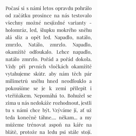
Počasí si s námi letos opravdu pohrálo 
od začátku prosince na nás testovalo 
všechny možné nesjízdné varianty - 
holomráz, led, šlupku mokrého sněhu 
alá sliz a opět led. Napadlo, natálo, 
zmrzlo, Natálo, zmrzlo. Napadlo, 
okamžitě odfoukalo. Lehce napadlo, 
natálo zmrzlo. Pořád a pořád dokola. 
Vždy při prvních vločkách okamžitě 
vytahujeme skůtr. aby nám těch pár 
milimetrů sněhu hned neodfouklo a 
pokoušíme se je k zemi přilepit i 
vteřiňákem. Nepomáhá to. Bohužel se 
zima u nás nedokáže rozhodnout, jestli 
tu s námi chce být. Vzýváme jí, ať už 
teda konečně táhne.... někam... a my 
můžeme trénovat aspoň na káře na 
blátě, protože na ledu psi stále stojí. 