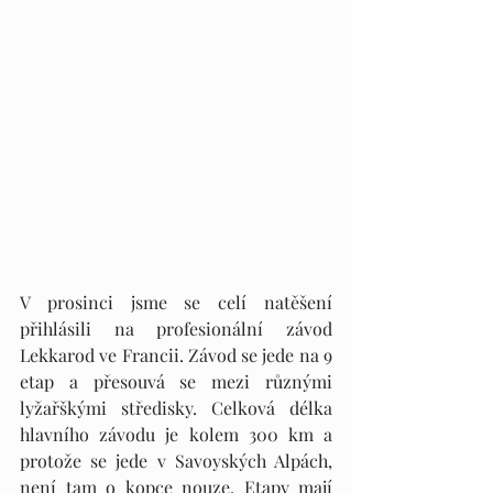
V prosinci jsme se celí natěšení 
přihlásili na profesionální závod 
Lekkarod ve Francii. Závod se jede na 9 
etap a přesouvá se mezi různými 
lyžařškými středisky. Celková délka 
hlavního závodu je kolem 300 km a 
protože se jede v Savoyských Alpách, 
není tam o kopce nouze. Etapy mají 